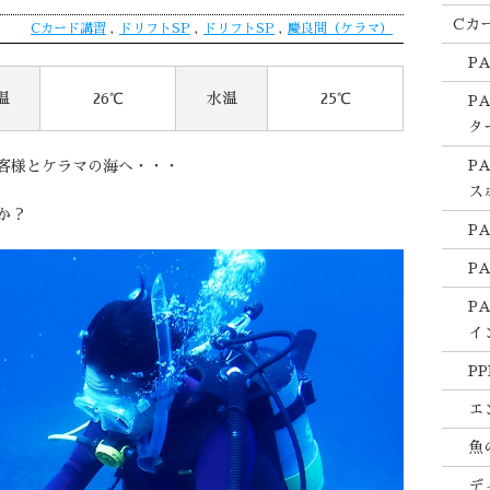
Cカ
Cカード講習
,
ドリフトSP
,
ドリフトSP
,
慶良間（ケラマ）
P
温
26℃
水温
25℃
P
タ
P
客様とケラマの海へ・・・
ス
か？
P
P
P
イ
PP
エ
魚
デ