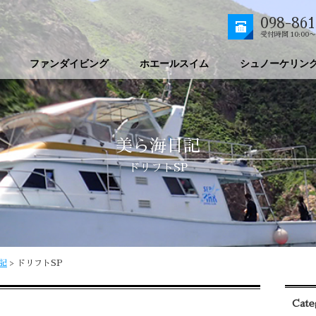
098-861
受付時間 10:00〜
ファンダイビング
ホエールスイム
シュノーケリン
美ら海日記
ドリフトSP
記
>
ドリフトSP
Cate