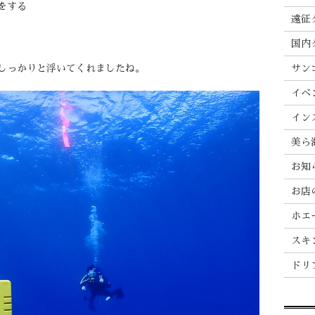
をする
遠征
国内
しっかりと浮いてくれましたね。
サン
イベ
イン
美ら
お知
お店
ホエ
スキ
ドリ