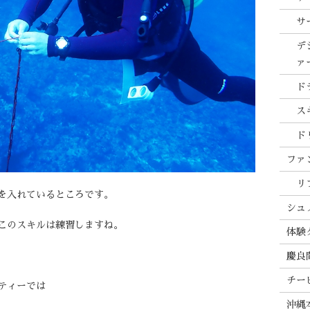
サ
デ
ァ
ド
ス
ド
ファ
リ
を入れているところです。
シュ
このスキルは練習しますね。
体験
慶良
チー
ティーでは
沖縄