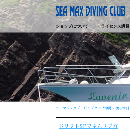
ショップについて
ライセンス講習
シーマックスダイビングクラブ沖縄
>
美ら海日
ドリフトSPでネムリブガ