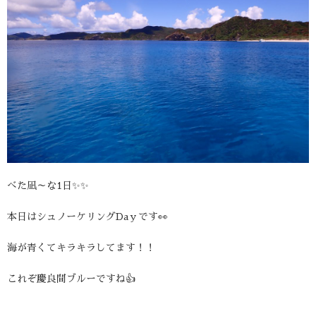
べた凪～な1日✨✨
本日はシュノーケリングDaｙです👀
海が青くてキラキラしてます！！
これぞ慶良間ブルーですね👍