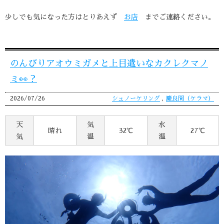
少しでも気になった方はとりあえず
お店
までご連絡ください。
のんびりアオウミガメと上目遣いなカクレクマノ
ミ👀？
2026/07/26
シュノーケリング
,
慶良間（ケラマ）
天
気
水
晴れ
32℃
27℃
気
温
温