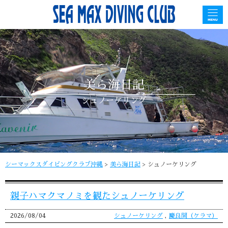
美ら海日記
シュノーケリング
シーマックスダイビングクラブ沖縄
>
美ら海日記
>
シュノーケリング
親子ハマクマノミを観たシュノーケリング
2026/08/04
シュノーケリング
,
慶良間（ケラマ）