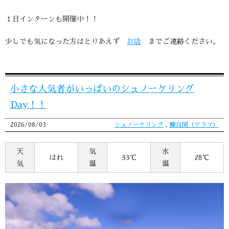
１日インターンも開催中！！
少しでも気になった方はとりあえず
お店
までご連絡ください。
小さな人気者がいっぱいのシュノーケリング
Day！！
2026/08/03
シュノーケリング
,
慶良間（ケラマ）
天
気
水
はれ
33℃
28℃
気
温
温