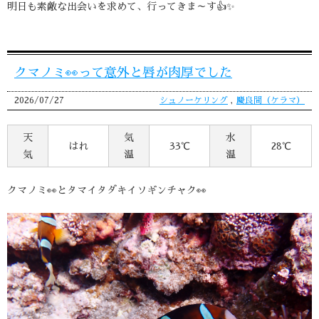
明日も素敵な出会いを求めて、行ってきま～す👍✨
クマノミ👀って意外と唇が肉厚でした
2026/07/27
シュノーケリング
,
慶良間（ケラマ）
天
気
水
はれ
33℃
28℃
気
温
温
クマノミ👀とタマイタダキイソギンチャク👀