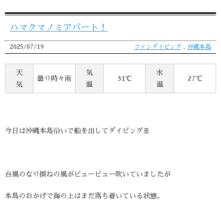
ハマクマノミアパート！
2025/07/19
ファンダイビング
,
沖縄本島
天
気
水
曇り時々雨
31℃
27℃
気
温
温
今日は沖縄本島沿いで船を出してダイビング🚢
台風のなり損ねの風がビュービュー吹いていましたが
本島のおかげで海の上はまだ落ち着いている状態。