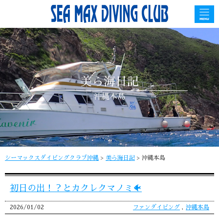
美ら海日記
沖縄本島
シーマックスダイビングクラブ沖縄
>
美ら海日記
>
沖縄本島
初日の出！？とカクレクマノミ🐠
2026/01/02
ファンダイビング
,
沖縄本島