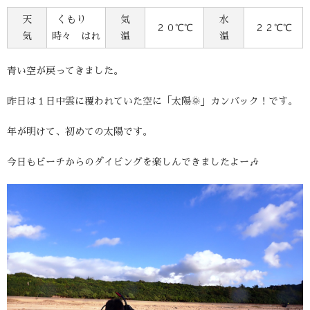
天
くもり
気
水
２０℃℃
２２℃℃
気
時々 はれ
温
温
青い空が戻ってきました。
昨日は１日中雲に覆われていた空に「太陽🌞」カンバック！です。
年が明けて、初めての太陽です。
今日もビーチからのダイビングを楽しんできましたよー🎶