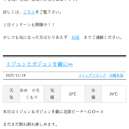
詳しくは、
こちら
をご覧下さい。
１日インターンも開催中！！
少しでも気になった方はとりあえず
お店
までご連絡ください。
ミジュンとガジュンを観に👀
2025/11/18
ファンダイビング
,
沖縄本島
天
あめ のち
気
水
22℃
26℃
気
くもり
温
温
本日はミジュン＆ガジュンを観に北部ビーチへＧＯ＝３
まだまだ群れ群れ楽しめます。