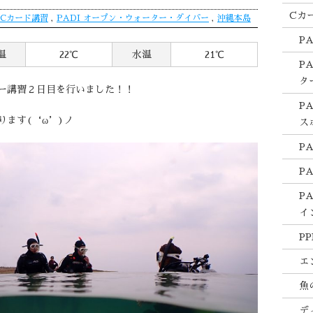
Cカ
Cカード講習
,
PADI オープン・ウォーター・ダイバー
,
沖縄本島
P
温
22℃
水温
21℃
P
タ
ー講習２日目を行いました！！
P
ます(‘ω’)ノ
ス
P
P
P
イ
PP
エ
魚
デ