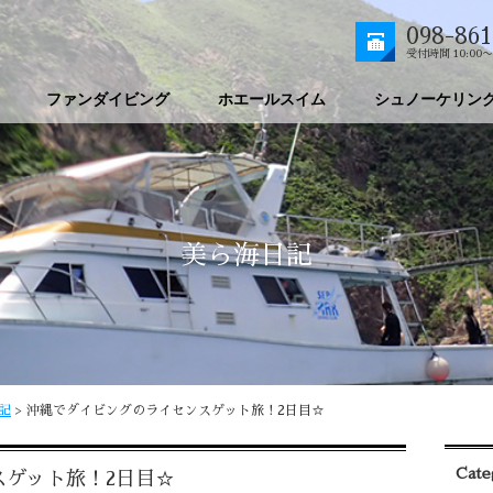
098-861
受付時間 10:00〜
ファンダイビング
ホエールスイム
シュノーケリン
美ら海日記
記
>
沖縄でダイビングのライセンスゲット旅！2日目☆
Cate
スゲット旅！2日目☆