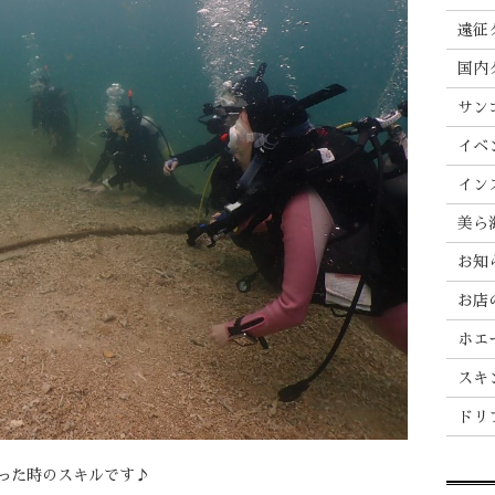
遠征
国内
サン
イベ
イン
美ら
お知
お店
ホエ
スキ
ドリ
った時のスキルです♪