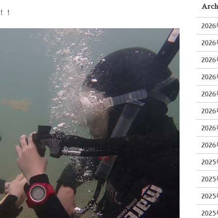
Arch
！！
202
202
202
202
202
202
202
202
202
202
202
202