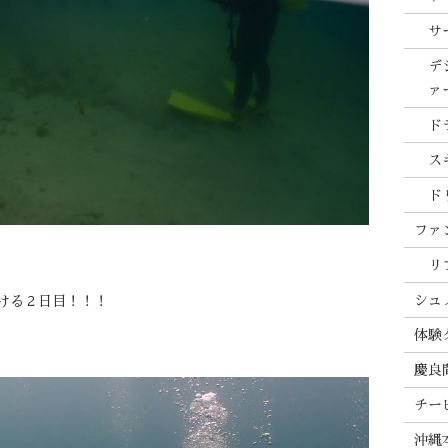
サ
デ
ァ
ド
ス
ド
ファ
リ
シュ
ける２日目！！！
体験
慶良
チー
沖縄