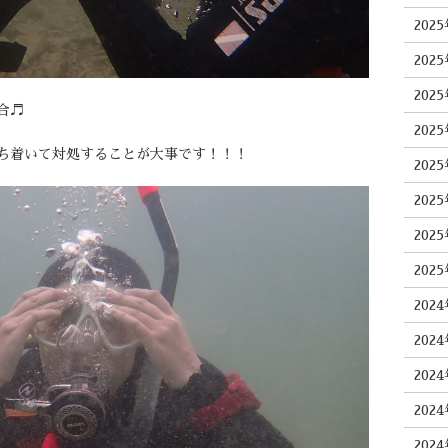
202
202
202
合♬
202
ち着いて対処することが大事です！！！
202
202
202
202
202
202
202
202
202