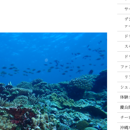
サ
デ
ァ
ド
ス
ド
ファ
リ
シュ
体験
慶良
チー
沖縄