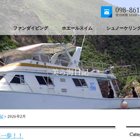
098-861
受付時間 10:00〜
ファンダイビング
ホエールスイム
シュノーケリン
美ら海日記
記
>
2026年2月
Cate
第一歩！！