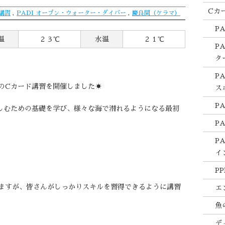
Cカ
講習
,
PADI オープン・ウォーター・ダイバー
,
慶良間（ケラマ）
P
温
２３℃
水温
２１℃
P
タ
P
のCカード講習を開催しました☀️
ス
P
しむための基礎を学び、様々な海で潜れるようになる最初
P
P
イ
PP
ますが、皆さんがしっかりスキルを習得できるように講習
エ
魚
デ