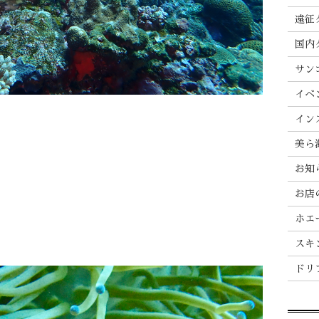
遠征
国内
サン
イベ
イン
美ら
お知
お店
ホエ
スキ
ドリ