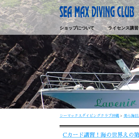
ショップについて
ライセンス講習
シーマックスダイビングクラブ沖縄
>
美ら海日
Cカード講習！海の世界えの