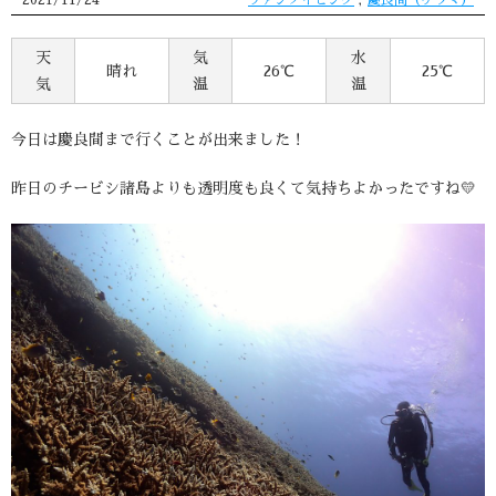
2021/11/24
ファンダイビング
,
慶良間（ケラマ）
天
気
水
晴れ
26℃
25℃
気
温
温
今日は慶良間まで行くことが出来ました！
昨日のチービシ諸島よりも透明度も良くて気持ちよかったですね💛