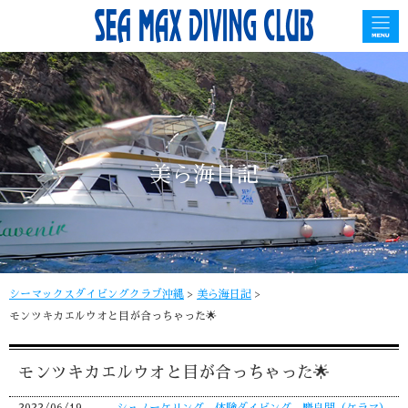
美ら海日記
シーマックスダイビングクラブ沖縄
>
美ら海日記
>
モンツキカエルウオと目が合っちゃった🌟
モンツキカエルウオと目が合っちゃった🌟