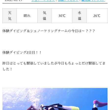
2022/06/19
シュノーケリング
,
体験ダイビング
,
慶良間（ケラマ）
天
気
水
晴れ
30℃
26℃
気
温
温
体験ダイビング＆シュノーケリングチームの今日は～？？？
体験ダイビング2日目！！
昨日はとっても緊張していましたが今日もちょっとだけ緊張してま
した！