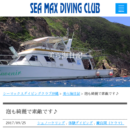
美ら海日記
シーマックスダイビングクラブ沖縄
>
美ら海日記
>
泡も綺麗で素敵です♪
泡も綺麗で素敵です♪
2017/09/25
シュノーケリング
,
体験ダイビング
,
慶良間（ケラマ）