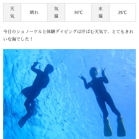
天
気
水
晴れ
30℃
28℃
気
温
温
今日のシュノーケルと体験ダイビングは汗ばむ天気で、とてもきれ
いな海でした！