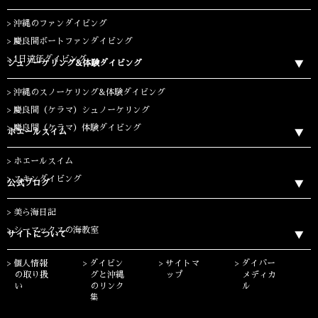
沖縄のファンダイビング
慶良間ボートファンダイビング
1日遠征ダイビング
シュノーケリング&体験ダイビング
沖縄のスノーケリング&体験ダイビング
慶良間（ケラマ）シュノーケリング
慶良間（ケラマ）体験ダイビング
ホエールスイム
ホエールスイム
スキンダイビング
公式ブログ
美ら海日記
シーマックスの海教室
サイトについて
個人情報
ダイビン
サイトマ
ダイバー
の取り扱
グと沖縄
ップ
メディカ
い
のリンク
ル
集