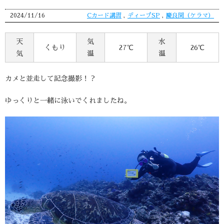
2024/11/16
Cカード講習
,
ディープSP
,
慶良間（ケラマ）
天
気
水
くもり
27℃
26℃
気
温
温
カメと並走して記念撮影！？
ゆっくりと一緒に泳いでくれましたね。