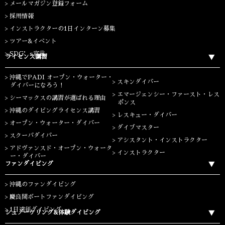
メールマガジン登録フォーム
採用情報
インストラクターの1日インターン募集
ツアー&イベント
SDG’s宣言
ライセンス講習
沖縄でPADI オープン・ウォーター・
スキンダイバー
ダイバーになろう！
エマージェンシー・ファースト・レス
シーマックスの講習が選ばれる理由
ポンス
沖縄のダイビングライセンス講習
レスキュー・ダイバー
オープン・ウォーター・ダイバー
ダイブマスター
スクーバダイバー
アシスタント・インストラクター
アドヴァンスド・オープン・ウォータ
インストラクター
ー・ダイバー
ファンダイビング
沖縄のファンダイビング
慶良間ボートファンダイビング
1日遠征ダイビング
シュノーケリング&体験ダイビング